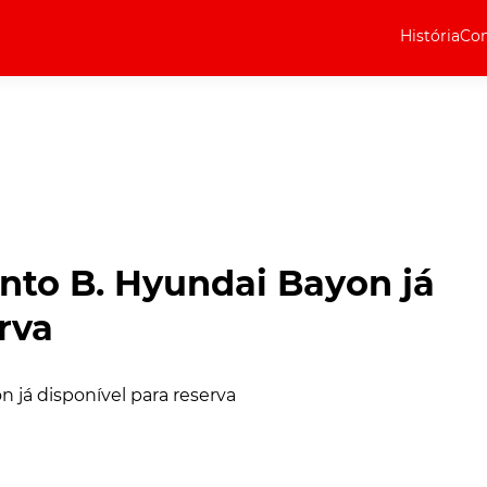
História
Com
Elétricos
Curiosidades
Elétricos
Técnica
Testes
nto B. Hyundai Bayon já
Marcas
rva