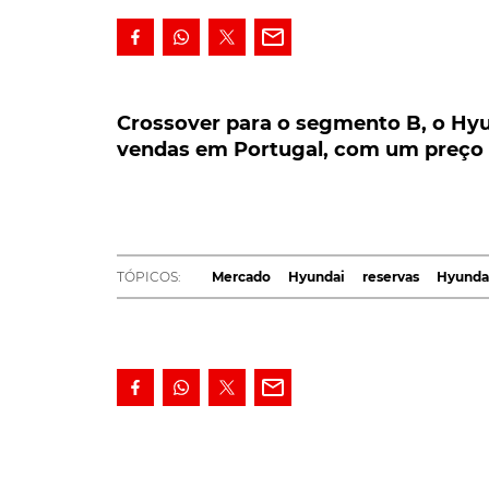
Crossover para o segmento B, o Hyunda
vendas em Portugal, com um preço de
Crossover para o segmento B, o Hyun
vendas em Portugal, com um preço 
Anunciado como o futuro crossover da mar
acaba de dar início à fase de pré-vendas e
começam nos 18.700€.
Novo crossover de entrada na gama
Hyundai
TÓPICOS:
Mercado
Hyundai
reservas
Hyunda
incorporar a identidade de design
Sensuous 
o próprio fabricante, jantes em liga leve de 1
isto, a par de um volume da bagageira fixado n
Juntamente com estas mais-valias, o
Hyunda
avançada, da qual faz parte um painel de inst
Android Auto e Apple CarPlay, sem ligação físi