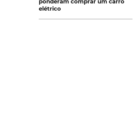
ponderam comprar um carro
elétrico
n
e
VER MAIS