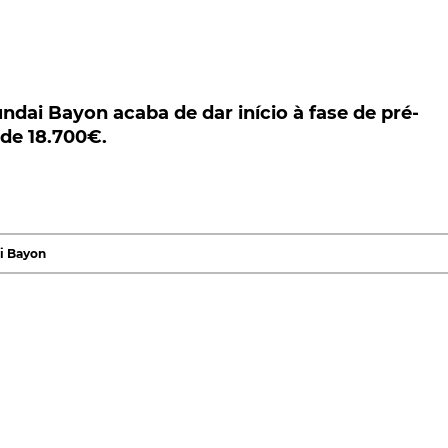
i Bayon acaba de dar início à fase de pré-
 18.700€.
dai Bayon acaba de dar início à fase de pré-
de 18.700€.
ca sul-coreana para o segmento B, o Hyundai Bayon
m Portugal, através da reserva online. Os preços
, o Bayon anuncia-se como a mais recente proposta a
i Bayon
Sportiness
, da qual fazem também parte e segundo refe
7", além de uma elevada habitabilidade e conforto. Tudo
os 411 litros.
i Bayon
promete ainda tecnologia de conectividade
rumentos digital de 10.25" e um Display Audio de 8'', co
ca.