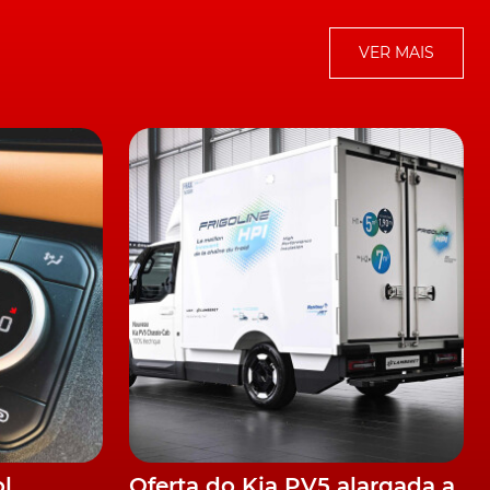
VER MAIS
ol
Oferta do Kia PV5 alargada a