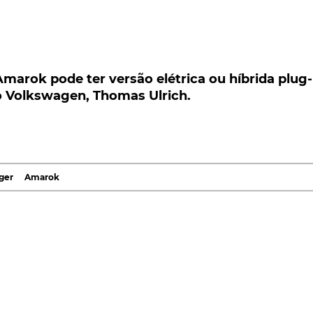
k pode ter versão elétrica ou híbrida plug-in,
kswagen, Thomas Ulrich.
arok pode ter versão elétrica ou híbrida plug-
po Volkswagen, Thomas Ulrich.
vir a ter versões elétricas ou híbridas plug-in,
gen, Thomas Ulrich. O lançamento de novas pick-ups
star a sua estratégia.
mbiciosa de renovação da sua gama, com veículos
ger
Amarok
siva elétrica
prevê a comercialização de um total de 22
s elétricos das marcas do Grupo Volkswagen (Audi, Bentle
ndir-se fortemente. Até 2029, o
portefólio
deverá integrar
ão objeto de alguns ajustamentos ao longo do tempo. Nu
homas Ulbrich, o membro do conselho de administração 