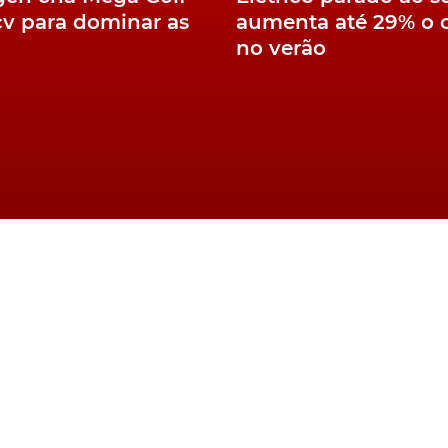
cv para dominar as
aumenta até 29% o
no verão
Combustíveis e
o do