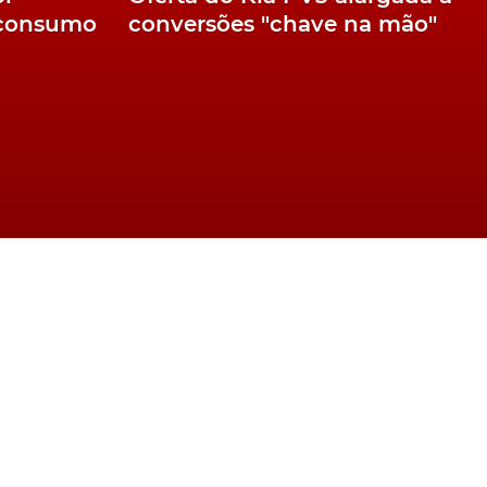
 consumo
conversões "chave na mão"
stão mais