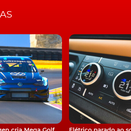
IAS
en cria Mega Golf
Elétrico parado ao s