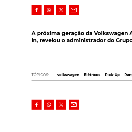
A próxima geração da Volkswagen Amaro
revelou o administrador do Grupo Vol
A próxima geração da Volkswagen Am
in, revelou o administrador do Gru
A nova geração da Volkswagen Amarok pode 
revelou o administrador do Grupo Volkswa
elétricas obrigou o construtor alemão a aju
O Grupo Volkswagen lançou uma estratégia a
TÓPICOS:
volkswagen
Elétricos
Pick-Up
Ran
eletrificados. Designada RoadmapE, esta
ofen
milhões de veículos elétricos até 2028.
Para atingir este objetivo, a gama de veículo
Bugatti, Seat, Skoda, Porsche e VW) vai expa
75 modelos emissões zero.
Como já é natural, os planos estratégicos s
recente entrevista à publicação Autoblog, T