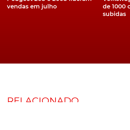
vendas em julho
de 1000 
subidas
RELACIONADO
Com teaser. Cupra
agenda apresentaçã