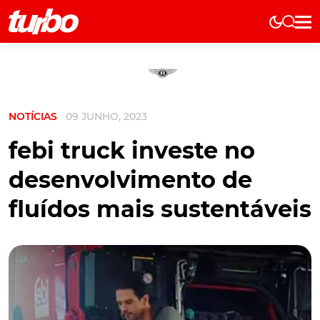
Elétricos
História
Técnica
NOTÍCIAS
09 JUNHO, 2023
Comerciais
Testes
febi truck investe no
Curiosidades
desenvolvimento de
Marcas
fluídos mais sustentáveis
Elétricos
Técnica
Testes