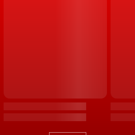
da febi são embalados em garrafas de polietileno
reciclável e à prova de fugas, com etiquetas de elevada
qualidade, identificação clara do produto e codificação
de cores. As pegas embutidas e a banda de nível
facilitam a utilização.
Todos os líquidos são produzidos exclusivamente na
Europa, garantindo um elevado nível de transparência,
qualidade e padrões de segurança. A produção de
fluidos de origem europeia e alemã também oferece a
vantagem de encurtar a distância do transporte e,
como resultado, permite uma maior redução das
emissões de CO2.
Alternativa premium a produtos
OEM