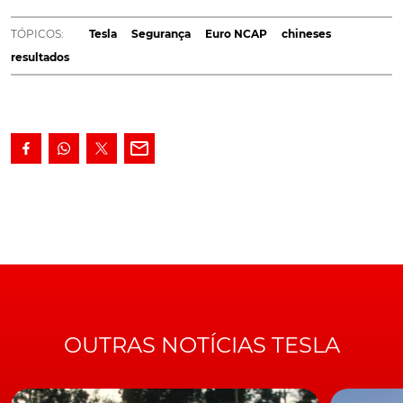
superando os seus principais concorrentes
europeus.
E esta?
TÓPICOS:
Tesla
Segurança
Euro NCAP
chineses
resultados
A
Euro NCAP
anunciou os melhores classificados nos
testes de segurança realizados em 2022, baseados nos
resultados de Proteção de Ocupantes Adultos, Proteção
de Ocupantes Menores, Proteção de Utilizadores
Vulneráveis e tecnologias de assistência à condução.
Pela primeira vez, a lista inclui dois modelos da
Tesla
e
dois veículos chineses acabados de chegar à Europa. A
Euro NCAP refere que estes resultados sublinham a
importância da classificação cinco estrelas para garantir
a segurança, credibilidade e qualidade dos veículos
comercializados não só na Europa, mas, também,
noutras latitudes.
OUTRAS NOTÍCIAS TESLA