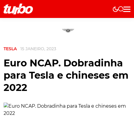
Elétricos
História
Técnica
TESLA
15 JANEIRO, 2023
Comerciais
Testes
Euro NCAP. Dobradinha
Curiosidades
para Tesla e chineses em
Marcas
2022
Elétricos
Técnica
Testes