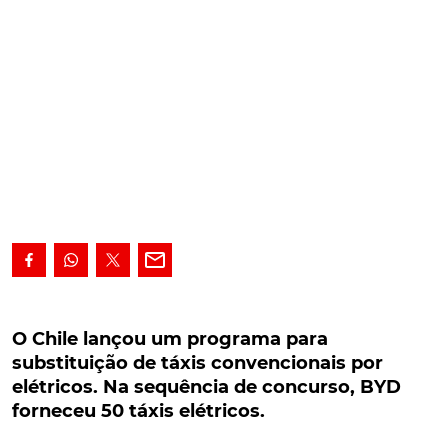
O Chile lançou um programa para substituição
de táxis convencionais por elétricos. Na
O Chile lançou um programa para
sequência de concurso, BYD forneceu 50 táxis
substituição de táxis convencionais por
elétricos.
elétricos. Na sequência de concurso, BYD
forneceu 50 táxis elétricos.
O Chile lançou um programa para substituição de
táxis convencionais por elétricos. Na sequência de