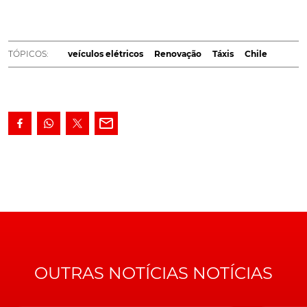
um concurso público internacional lançado pelo
Governo daquele país, a BYD forneceu 50 táxis
elétricos.
TÓPICOS:
veículos elétricos
Renovação
Táxis
Chile
Com o objetivo de acelerar a introdução de veículos
elétricos no Chile, o governo daquele país introduziu
um incentivo no valor de 11 mil dólares (9040 euros)
para a substituição de táxis convencionais por viaturas
elétricas da
BYD
.
Além da aquisição, o apoio também compreende a
instalação de um carregador doméstico e a
monitorização da operação dos novos táxis elétricos
durante um ano.
OUTRAS NOTÍCIAS NOTÍCIAS