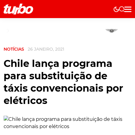
Elétricos
História
Técnica
NOTÍCIAS
26 JANEIRO, 2021
Comerciais
Testes
Chile lança programa
Curiosidades
para substituição de
Marcas
táxis convencionais por
Elétricos
elétricos
Técnica
Testes