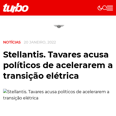
Elétricos
História
Técnica
NOTÍCIAS
20 JANEIRO, 2022
Comerciais
Testes
Stellantis. Tavares acusa
Curiosidades
políticos de acelerarem a
Marcas
transição elétrica
Elétricos
Técnica
Testes