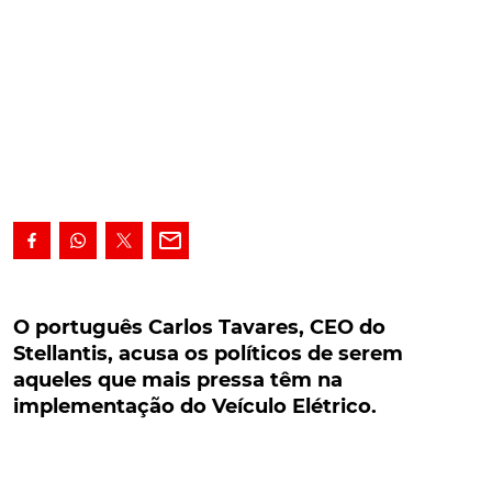
O português Carlos Tavares, CEO do Stellantis,
acusa os políticos de serem aqueles que mais
O português Carlos Tavares, CEO do
pressa têm na implementação do Veículo
Stellantis, acusa os políticos de serem
Elétrico.
aqueles que mais pressa têm na
implementação do Veículo Elétrico.
Numa altura em que o mercado parece de
acelerador a fundo rumo à mobilidade 100% elétrica,
o português Carlos Tavares, CEO do quarto maior