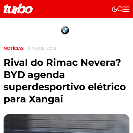
Elétricos
História
Técnica
NOTÍCIAS
11 ABRIL, 2023
Comerciais
Testes
Rival do Rimac Nevera?
Curiosidades
BYD agenda
Marcas
superdesportivo elétrico
Elétricos
para Xangai
Técnica
Testes