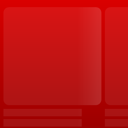
O BYD YangWang U8
É o caso, por exemplo, da enorme asa traseira ao estilo
GT3, que, além de fixa na aleta central, surge
acompanhada de um óculo traseiro revestido por um
conjunto de persianas para saída do ar quente, ao
melhor estilo
Lamborghini
.
Igualmente reformulados, foram os gráficos LED que
compõem a iluminação traseira, enquanto os
reflectores surgem agora numa mais posição baixa, no
enorme difusor.
LEIA TAMBÉM
Segue-se Portugal. BYD já desembarcou em
Espanha