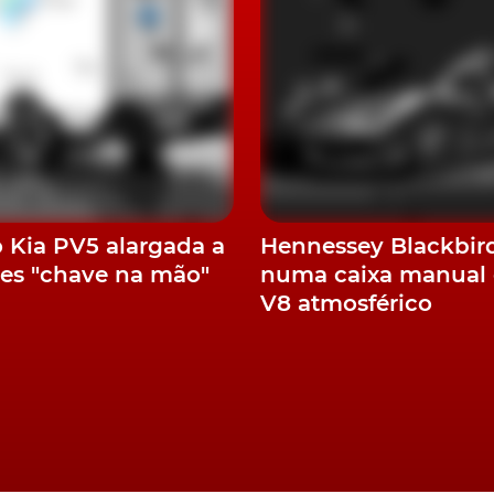
er-luxuosa submarca Yangweng ao apresentar o SUV de
usta cerca de 140 mil euros na China e a sua linha motri
h e um motor a gasolina de 2,0 litros.
cializado na Europa, onde poderia ser um concorrente 
W XM.
Europa
o Kia PV5 alargada a
Hennessey Blackbir
es "chave na mão"
numa caixa manual 
uanto flutua na água, além de rodar sobre o seu eixo
V8 atmosférico
otores elétricos.
a Europa em 2023 contra apenas 5000 no ano anterior, d