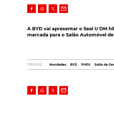
A BYD vai apresentar o Seal U DM híbr
para o Salão Automóvel de Genebra, o
A BYD vai apresentar o Seal U DM híb
marcada para o Salão Automóvel de
A BYD vai apresentar o Seal U DM híbrido 
Salão Automóvel de Genebra, onde a marca
no Velho Continente das submarcas de lu
A
BYD
vai apresentar a sua mais recente tec
TÓPICOS:
Novidades
BYD
PHEV
Salão de Ge
de Genebra de 2024 e vai aproveitar o event
luxo Denza e Yangwang.
O certame helvético vai ser palco da estreia 
europeus onde a procura de veículos elétricos
potenciais consumidores que ainda não estão
elétricos a bateria.