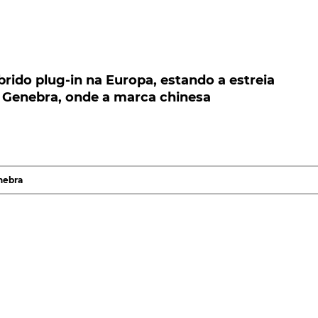
ido plug-in na Europa, estando a estreia marcad
nde a marca chinesa
rido plug-in na Europa, estando a estreia
 Genebra, onde a marca chinesa
plug-in na Europa, estando a estreia marcada para o
 chinesa também irá fazer a primeira aparição públi
xo Denza e Yangwang.
nologia na Europa no Salão Automóvel no Salão Automóv
nebra
o para dar a conhecer os modelos das suas submarcas de
do
Seal U
DM PHEV, que será comercializado nos países
 é reduzida. A marca refere que esta solução se dirige a
 preparados para fazer a transição para automóveis