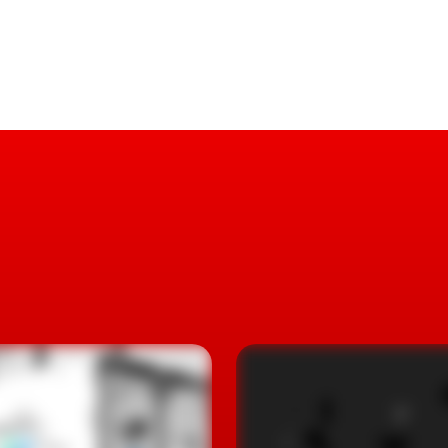
o Seal U na versão elétrica, juntamente com outros cinc
luxo
létrico N7 e o MPV D9, que se apresenta como um
 Lexus LM. A BYD pretende iniciar a comercialização dos
 joint-venture entre a BYD e a Mercedes-Benz, mas o
para 10%. A
Denza
vendeu 127 840 unidades em todo o
a chega em maio