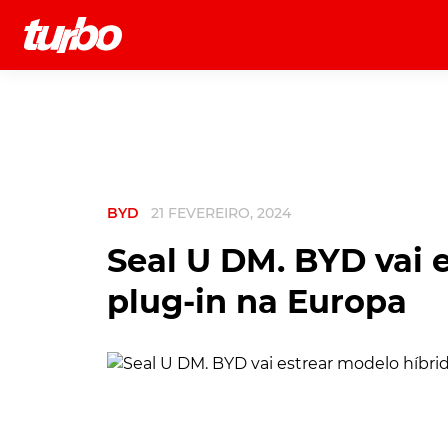
História
Comerciais
Testes
BYD
21 FEVEREIRO, 2024
Seal U DM. BYD vai 
plug-in na Europa