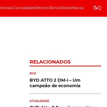
erciais
Curiosidades
Elétricos
Técnica
Testes
Marcas
Técnica
RELACIONADOS
BYD
BYD ATTO 2 DM-i – Um
campeão de economia
ATUALIDADE