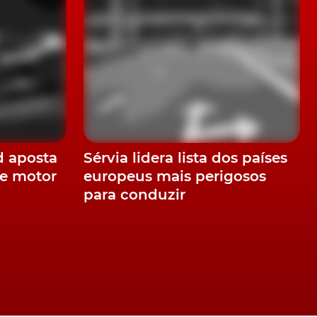
z
do
d aposta
Sérvia lidera lista dos países
e motor
europeus mais perigosos
para conduzir
e