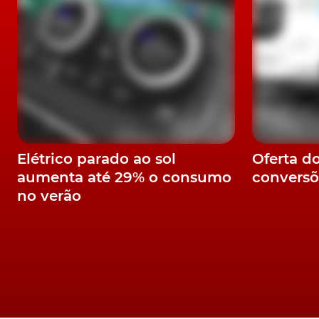
A BYD vai vai testar a reação pública à sup
grandes dimensões U8. Este híbrido plug-in c
eletrificada compreende uma bateria de 49 kW
A BYD não confirmou se este SUV será comer
Range Rover, Mercedes-Benz Classe G e BM
Atto 3 é o mais vendido na 
Elétrico parado ao sol
Oferta d
aumenta até 29% o consumo
conversõ
A BYD reivindica que o U8 tem propulsão enq
no verão
numa "como um tanque", graças aos quatro m
BYD Atto 3
A BYD vendeu 15 644 automóveis elétricos n
acordo com dados da consultora Dataforce.