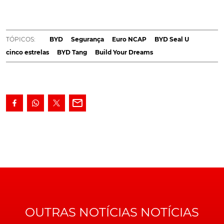
classificação máxima de cinco estrelas nos testes de
segurança do Euro NCAP. Ganhando, desta forma,
novos argumentos para o seu lançamento, também
TÓPICOS:
BYD
Segurança
Euro NCAP
BYD Seal U
em Portugal, já no primeiro trimestre de 2024.
cinco estrelas
BYD Tang
Build Your Dreams
Entidade independente que tem a seu cargo as
avaliações quanto à segurança dos veículos automóveis
lançados nos mercados da Europa Ocidental, o
Euro
NCAP
colocou à prova não apenas o mais recente SUV
do fabricante chinês de veículos elétricos e eletrificados
BYD, o Seal U, como também a mais recente evolução
do SUV de sete lugares, apontado ao segmento E, de
nome Tang. Tendo ambos os modelos conquistado as
desejadas cinco estrelas, sinónimo de segurança
máxima.
OUTRAS NOTÍCIAS NOTÍCIAS
BYD Seal U