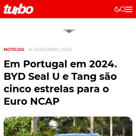
Elétricos
História
Técnica
NOTÍCIAS
14 DEZEMBRO, 2023
Comerciais
Testes
Em Portugal em 2024.
Curiosidades
BYD Seal U e Tang são
Marcas
cinco estrelas para o
Elétricos
Euro NCAP
Técnica
Testes