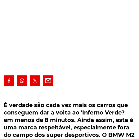
É verdade são cada vez mais os carros que
conseguem dar a volta ao 'Inferno Verde? em
É verdade são cada vez mais os carros que
menos de 8 minutos. Ainda assim, esta é uma
conseguem dar a volta ao 'Inferno Verde?
marca respeitável, especialmente fora do
em menos de 8 minutos. Ainda assim, esta é
campo dos super desportivos. O BMW M2
uma marca respeitável, especialmente fora
Competition modificado que aqui vemos junta-
do campo dos super desportivos. O BMW M2