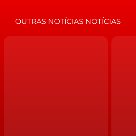
Novos detalhes do Mini JCW GP em Nürburgring
OUTRAS NOTÍCIAS NOTÍCIAS
Audi RS Q3 espiado em Nürburgring
'Gran Turismo' presta homenagem ao circuito de
Nürburgring (vídeo)
Tuk Tuk às voltas em Nürburgring (vídeo)
Fonte:
Autoevolution
TÓPICOS:
Vídeo
BMW
BMW M2 Competition