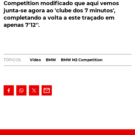
se agora ao 'clube dos 7 minutos', completando
Competition modificado que aqui vemos
a volta a este traçado em apenas 7'12''.
junta-se agora ao 'clube dos 7 minutos',
completando a volta a este traçado em
Veja este BMW M2 Competition modificado a voar
apenas 7'12''.
no circuito de Nürburgring.
É verdade que são cada vez mais,os carros que
conseguem dar a volta ao 'Inferno Verde', em menos de
8 minutos. Ainda assim, esta é uma marca bastante
TÓPICOS:
Vídeo
BMW
BMW M2 Competition
respeitável, especialmente se estivermos a falar de um
sedan . O M2 Competition que aqui vemos, junta-se
agora ao 'clube dos 7 minutos', completando a volta
deste traçado nuns inpressionantes 7'12''.
https://youtu.be/zZHkWRSbvHg
Veja também: