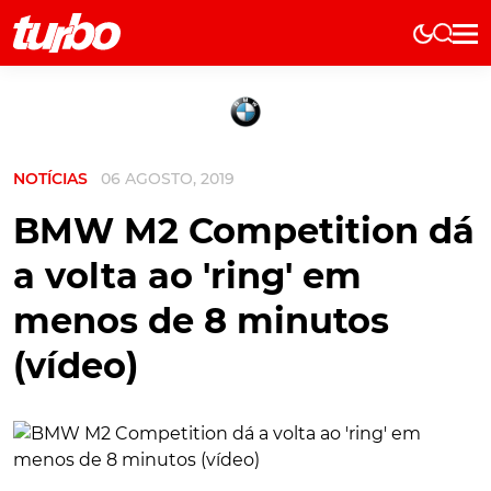
Elétricos
História
Técnica
NOTÍCIAS
06 AGOSTO, 2019
Comerciais
Testes
BMW M2 Competition dá
Curiosidades
a volta ao 'ring' em
Marcas
menos de 8 minutos
Elétricos
(vídeo)
Técnica
Testes