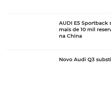
AUDI E5 Sportback
mais de 10 mil reser
na China
Novo Audi Q3 substi
comandos nas hast
por botões
Versão de entrada d
Audi GT e-tron quat
tem 585 cv