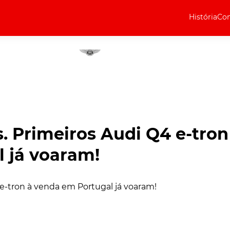
História
Com
Elétricos
Curiosidades
Elétricos
Técnica
Testes
. Primeiros Audi Q4 e-tron
Marcas
 já voaram!