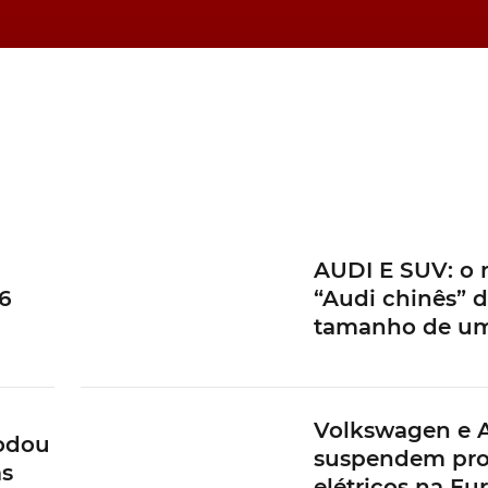
AUDI E SUV: o 
6
“Audi chinês” 
tamanho de u
Volkswagen e 
rodou
suspendem pro
as
elétricos na Eu