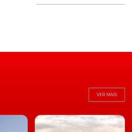
 a
ra
VER MAIS