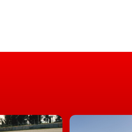
áximas que vão dos 341 km, anunciados pela bateria
r máximo anunciado pela bateria de 82 kWh, já segundo
eiro lote a chegar a Portugal, estiveram
disponíveis
 a terem de depositar uma caução no valor de 1.500€, pa
nta o SUV elétrico Q4 e-Tron
revista para o próximo mês de julho de 2021.
létrico da
Audi
, está já disponível em Portugal, com a
 Euros
 Euros