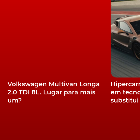
Q4 e-tron 45 quattro 82 kWh
195 kW / 265 c
Q4 e-tron 50 quattro 82 kWh
220 kW / 299 c
Q4 Sportback e-tron 35 55 kWh
125 kW / 17
Q4 Sportback e-tron 40 82 kWh
150 kW / 2
Q4 Sportback e-tron 45 quattro 82 kWh
195
Q4 Sportback e-tron 50 quattro 82 kWh
220
TÓPICOS:
Mercado
Mercado Automóvel Nacional
Audi
Volkswagen Multivan Longa
Hipercar
2.0 TDI 8L. Lugar para mais
em tecno
um?
substitu