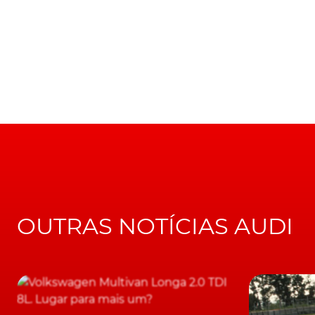
Também segundo esta escolha, autonomias m
menos potente, até aos 520 km, que é o valo
nova norma WLTP.
Quanto às 40 unidades que compunham o prim
para pré-reserva online
, com os interessados
poderem garantir um destes veículos.
LEIA TAMBÉM
Também com versão Sportback. Audi aprese
A primeira destas 40 unidades, tem entrega p
OUTRAS NOTÍCIAS AUDI
Recordar, apenas, que, o primeiro SUV 100% e
seguinte tabela de preços:
Q4 e-tron 35 55 kWh
125 kW / 170 cv 44 814
Q4 e-tron 40 82 kWh
150 kW / 204 cv 51 745