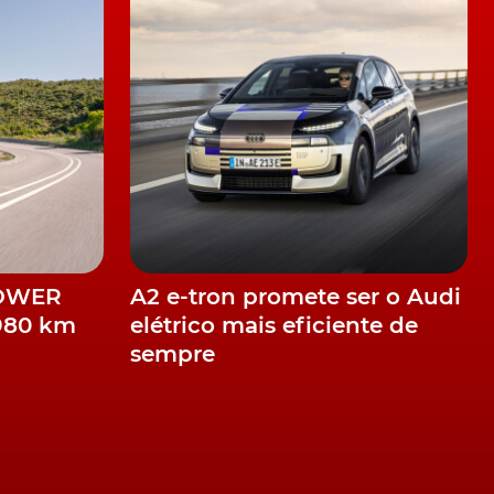
POWER
A2 e-tron promete ser o Audi
.980 km
elétrico mais eficiente de
sempre