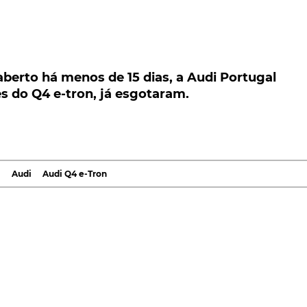
to há menos de 15 dias, a Audi Portugal anunc
tron, já esgotaram.
erto há menos de 15 dias, a Audi Portugal
s do Q4 e-tron, já esgotaram.
ional para este tipo de propostas, crossovers... e
iar que as primeiras 40 unidades do novo crossover
m, assim, menos de duas semanas...
ico da marca de Ingolstad, o
Audi Q4 e-tron
chega a
l
Audi
Audi Q4 e-Tron
otência e duas capacidades de bateria - Q4 35 e-tron, Q4
n quattro.
tugal
varia entre os 170 cv da versão de entrada - Q4 35 e
n quattro, ao passo que, no que se refere às baterias,
 consoante a disponibilidade definida pela marca, com 
idos) e de 82 kWh (77 kWh líquidos).