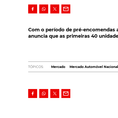
Com o período de pré-encomendas aber
que as primeiras 40 unidades do Q4 e-
Com o período de pré-encomendas ab
anuncia que as primeiras 40 unidade
Confirmando a receptividade do mercado nac
elétricos, a Audi Portugal acaba de anunc
elétrico Q4 e-tron, já esgotaram. Bastara
Apresentado como o primeiro SUV 100% elétr
TÓPICOS:
Mercado
Mercado Automóvel Naciona
Portugal com quatro versões, três níveis de p
40 e-tron, Q4 45 e-tron quattro e Q4 50 e-tro
Em termos de potências, a oferta da
Audi Por
tron - e os 299 cv do topo de gama Q4 50 e-tro
estas quatro versões poderão ser adquiridas,
de dois tipos de solução - 55 kW (52 kWh líqu