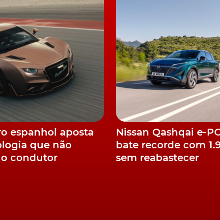
v 55 246 Euros
v 57 343 Euros
0 cv 46 882 Euros
04 cv 53 813 Euros
 kW/ 265 cv 57 314 Euros
 kW/ 299 cv 59 411 Euros
Audi Q4 e-Tron
ro espanhol aposta
Nissan Qashqai e-
logia que não
bate recorde com 1
i o condutor
sem reabastecer