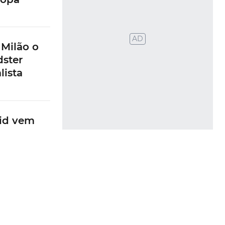
AD
 Milão o
dster
lista
id vem
rica
id quattro
elétrica