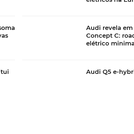
 soma
Audi revela em
vas
Concept C: roa
elétrico minima
tui
Audi Q5 e-hybr
es
com 100 km de
autonomia elét
o
Audi A6 e-hybr
tro
tem autonomia 
de 105 km