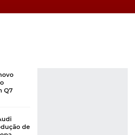
novo
do
m Q7
Audi
dução de
ropa