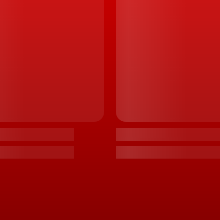
on quattro,
versão com tração total quattro
, aliando o
, a um motor dianteiro com 109 cv e 162 Nm. Sinónimo, 
9 cv e um binário máximo de 460 Nm.
Wh (77 kWh úteis), a qual pode ser recarregada a 11 kW
eleração dos 0 aos 100 km/h em 6,2 segundos e para uma
mia WLTP, é de 488 km, e de 497 km, no Sportback.
-tron, são os seguintes:
uros
Euros