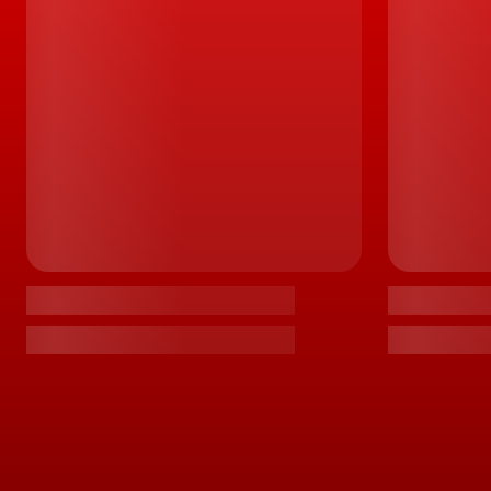
Como topo da oferta, surge o Audi Q4 50 e-tr
motor traseiro de 204 cv e 310 Nm de binário
conjunto, de uma potência combinada de 29
Audi Q4 e-tron
Na base destes números, uma bateria de 82 k
ou a 125 kW, além de contribuir para uma ac
velocidade máxima de 180 km/h. Já a autono
A partir de 44.814 Euros
Finalmente e quanto aos preços do
Audi
Q4 e
Q4 e-tron 35 55 kWh 125 kW / 170 cv 44 814 E
Q4 e-tron 40 82 kWh 150 kW / 204 cv 51 745 