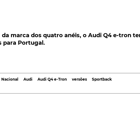
a marca dos quatro anéis, o Audi Q4 e-tron tem 
a Portugal.
a da marca dos quatro anéis, o Audi Q4 e-tron t
s para Portugal.
rca dos quatro anéis, o Audi Q4 e-tron tem já data d
om as respectivas versões e preços. Este último, a
sportivo Sportback, com um preço de partida de
 Nacional
Audi
Audi Q4 e-Tron
versões
Sportback
s, mediante um depósito de pré-reserva na ordem dos
Sportback
têm data de chegada prevista a Portugal,
omercialização, nas duas carroçarias possíveis, chega ao
a - 170 cv, 204 cv, 265 cv e 299 cv - e duas capacidades