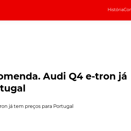
História
Com
Elétricos
Curiosidades
Elétricos
Técnica
Testes
omenda. Audi Q4 e-tron já
Marcas
tugal