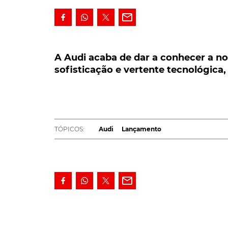
A Audi acaba de dar a conhecer a nova 
sofisticação e vertente tecnológica, as
A Audi acaba de dar a conhecer a no
sofisticação e vertente tecnológica,
Numa altura em que os principais rivais es
de dar a conhecer a nova geração do seu
b
o fundador do segmento dos compactos pre
vertente tecnológica, as suas evoluções mai
TÓPICOS:
Audi
Lançamento
Rival directo de propostas como o
Mercede
chega ao mercado sem defraudar expectativa
revoluções, o novo compacto apresenta-se, 
continuidade face ao antecessor
. A começar
LEIA TAMBÉM
Audi A3. Saiba aqui como conhecer todas 
Assim e tal como já aqui havíamos antevisto, 