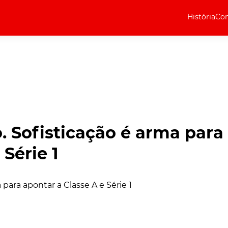
História
Com
Elétricos
Curiosidades
Elétricos
Técnica
Testes
 Sofisticação é arma para
Marcas
 Série 1