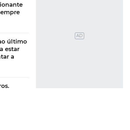
ionante
 sempre
AD
ao último
a estar
tar a
os.
 risco de
evido às