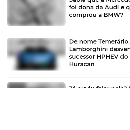
A inevitável Edition One
foi dona da Audi e 
comprou a BMW?
Também como forma de assinalar o lançament
sempre apelativa versão
Edition One
, esp
Assim e a justificar a sua existência, além da 
De nome Temerário.
LED
de máscara escura, jantes de 18" na cor 
Lamborghini desve
desportivos, aplicações em alumínio e pedai
sucessor HPHEV do
Huracan
Renovado, o Audi A3 mantém os 380 litros como capacidad
TÓPICOS:
Audi
Lançamento
Já ouviu falar nele? 
Portugal convida-o 
conhecer o EV3