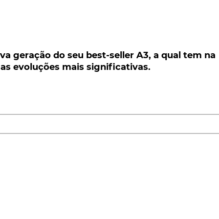
geração do seu best-seller A3, a qual tem na
 evoluções mais significativas.
va geração do seu best-seller A3, a qual tem na
 as evoluções mais significativas.
tão já a degladiar-se no mercado, eis que a
Audi
aca
est-seller
A3, a quarta de um modelo que foi també
mium. E cuja nova geração tem na sofisticação e
s significativas.
s-Benz Classe A
ou o
BMW Série 1
, o novo Audi A3
s: produto de uma marca que já mostrou ser avessa a
tal como "prometido", como uma
evolução na
, no design exterior.
as novidades em primeira mão!
realce para a estética exterior que não esconde o toque