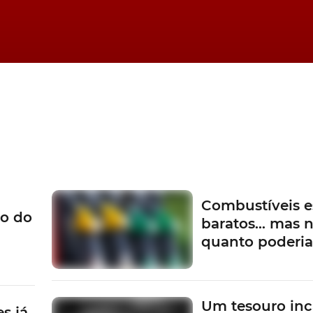
tras motorizações, além das também já esperadas
versõ
 a rondar os 30 mil euros
 começar a chegar à grande maioria dos mercados
do de encomendas deva arrancar ainda em este mês de
Combustíveis e
motores, o novo Audi A3 deverá receber, lá mais para a frente, também
o do
baratos… mas n
quanto poderi
e entrada, com
motorização
1.5 TFSI de 150cv,
os 28.90
Um tesouro inc
s já