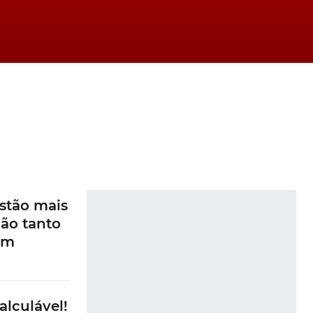
es
stão mais
ão tanto
am
0
alculável!