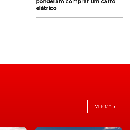
ponderam comprar um carro
m
elétrico
 e
e
e
VER MAIS
o
s,