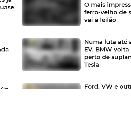
O mais impress
quase
ferro-velho de
o do modelo, a Audi prepara a disponibilização de uma
vai a leilão
ecialmente recheada no equipamento.
exclusiva cor exterior Cinzento Platinum, os faróis
Matrix
Numa luta até 
Cinzento Titanium, e interior S Line com novos bancos
nda
EV. BMW volta 
s em alumínio.
Tudo de série
.
perto de suplan
Tesla
e inicial da bagageira
Ford, VW e outr
Kia
Fabricantes em
a
pagar multas d
metas da UE