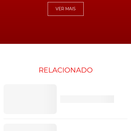
estacionamento autónomo.
VER MAIS
O sistema operativo do veículo desenvolvido pela
empresa pode ser atualizado remotamente (over-the-
air).
TÓPICOS:
Crossover elétrico
Xpeng
Noruega
Xpeng G3
G3
RELACIONADO