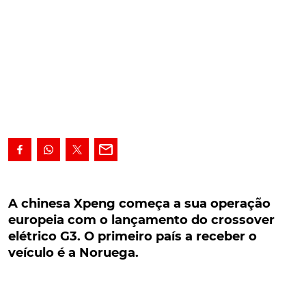
A chinesa Xpeng começa a sua operação
europeia com o lançamento do crossover
A chinesa Xpeng começa a sua operação
elétrico G3. O primeiro país a receber o veículo
europeia com o lançamento do crossover
é a Noruega.
elétrico G3. O primeiro país a receber o
veículo é a Noruega.
A start-up chinesa Xpeng começa a sua operação
europeia com o lançamento do crossover elétrico G3.
O primeiro país a receber este veículo elétrico é a