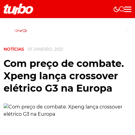
Elétricos
História
Técnica
NOTÍCIAS
01 JANEIRO, 2021
Comerciais
Testes
Com preço de combate.
Curiosidades
Xpeng lança crossover
Marcas
elétrico G3 na Europa
Elétricos
Técnica
Testes