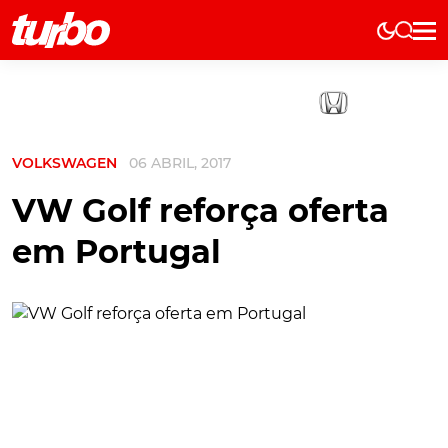
Elétricos
História
Técnica
VOLKSWAGEN
06 ABRIL, 2017
Comerciais
Testes
VW Golf reforça oferta
Curiosidades
em Portugal
Marcas
Elétricos
Técnica
Testes