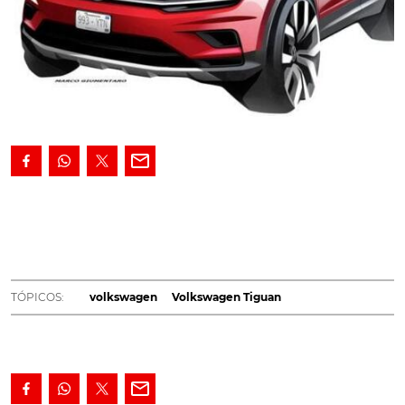
Esta será a versão de distância longa entre eixos do
SUV germânico.
A Volswagen revelou já os primeiros
esboços de uma das novidades que vai levar em janeiro
ao Salão Automóvel de Detroit, palco escolhido para a
estreia do Tiguan AllSpace. Esta é a versão de distância
TÓPICOS:
volkswagen
Volkswagen Tiguan
longa entre eixos do modelo, que ficam separados
agora por mais 11cm, e a marca afirma que esta nova
versão, que nos mercados norte-americano e chinês
será apenas conhecida como Tiguan (sem a
denominação AllSpace), aumenta as suas áreas