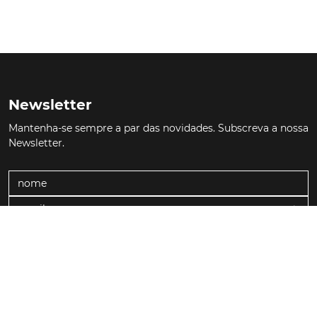
História
Elétricos
Comerciais
Técnica
Curiosidades
Testes
Marcas
Política de Privacidade
Termos e Condições
Estatuto Editorial
Contactos
© TURBO
#WithSkoiy