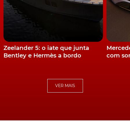
Zeelander 5: o iate que junta
Mercede
Bentley e Hermès a bordo
com som
VER MAIS