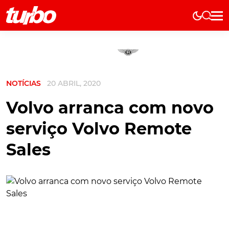
Elétricos
História
Técnica
NOTÍCIAS
20 ABRIL, 2020
Comerciais
Testes
Volvo arranca com novo
Curiosidades
serviço Volvo Remote
Marcas
Sales
Elétricos
Técnica
Testes