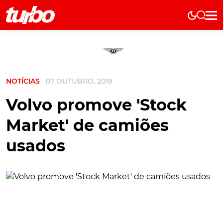
Elétricos
História
Técnica
NOTÍCIAS
07 OUTUBRO, 2019
Comerciais
Testes
Volvo promove 'Stock
Curiosidades
Market' de camiões
Marcas
usados
Elétricos
Técnica
Testes