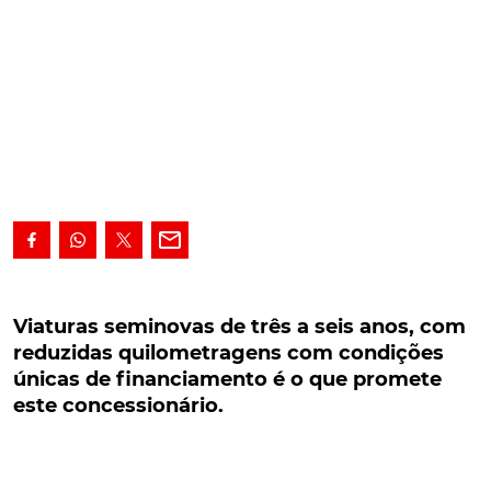
Viaturas seminovas de três a seis anos, com
reduzidas quilometragens com condições
Viaturas seminovas de três a seis anos, com
únicas de financiamento é o que promete este
reduzidas quilometragens com condições
concessionário.
únicas de financiamento é o que promete
este concessionário.
A Auto Sueco Portugal vai realizar um 'Stock Market' de
Usados Volvo Trucks, sob a assinatura "Preparados para
o seu negócio", uma iniciativa que promove um