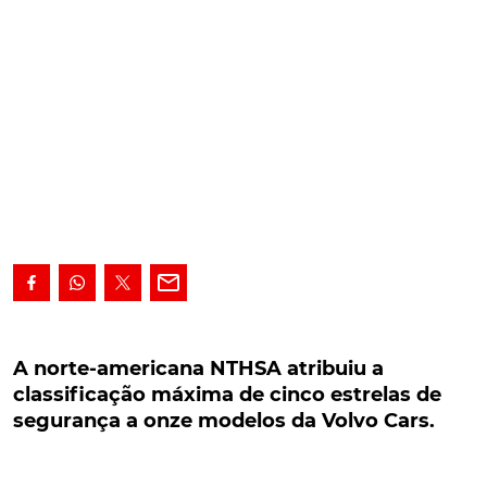
A norte-americana NTHSA atribuiu a
classificação máxima de cinco estrelas de
A norte-americana NTHSA atribuiu a
segurança a onze modelos da Volvo Cars.
classificação máxima de cinco estrelas de
segurança a onze modelos da Volvo Cars.
No âmbito do seu novo programa de avaliação de
modelos para 2021, a NTHSA atribuiu a classificação
máxima de cinco estrelas de segurança a onze