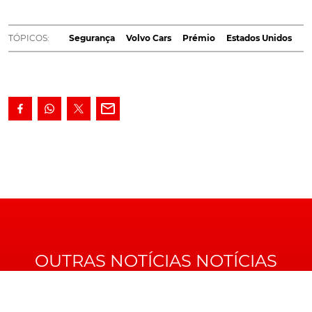
modelos da Volvo Cars.
TÓPICOS:
Segurança
Volvo Cars
Prémio
Estados Unidos
A National Highway Traffic Safety Administration
(NHTSA) atribuiu a classificação máxima de segurança
de cinco estrelas a 11 modelos da
Volvo Cars
, após a
avaliação dos veículos em testes de colisão no âmbito
do seu programa de avaliação de automóveis para 2021.
A NHTSA realiza testes frontais, laterais e de
capotamento, uma vez que são esses os responsáveis
pela maioria dos acidentes nas estradas norte-
americanas.
OUTRAS NOTÍCIAS NOTÍCIAS
Os modelos da
Volvo
que obtiveram a classificação
máxima de cinco estrelas foram os seguintes: XC40 T4,
XC40 T5 AWD, S60 T5, S60 T6 AWD, V60 T5, V60 T5 AWD