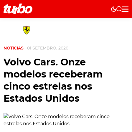
Elétricos
História
Técnica
NOTÍCIAS
01 SETEMBRO, 2020
Comerciais
Testes
Volvo Cars. Onze
Curiosidades
modelos receberam
Marcas
cinco estrelas nos
Elétricos
Estados Unidos
Técnica
Testes