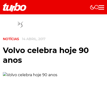
Elétricos
História
Técnica
NOTÍCIAS
14 ABRIL, 2017
Comerciais
Testes
Volvo celebra hoje 90
Curiosidades
anos
Marcas
Elétricos
Técnica
Testes