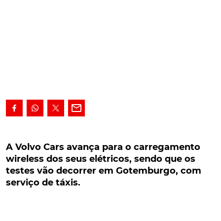
A Volvo Cars avança para o carregamento
wireless dos seus elétricos, sendo que os testes
A Volvo Cars avança para o carregamento
vão decorrer em Gotemburgo, com serviço de
wireless dos seus elétricos, sendo que os
táxis.
testes vão decorrer em Gotemburgo, com
serviço de táxis.
A Volvo Cars quer avançar para o carregamento
wireless dos seus carros elétricos. A fase de testes
em ambiente real vai decorrer durante três anos, em