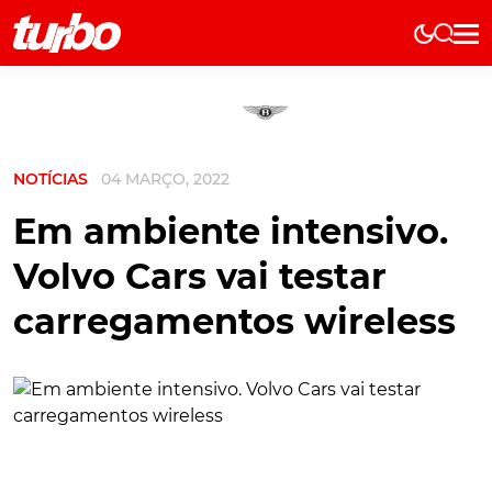
Elétricos
História
Técnica
NOTÍCIAS
04 MARÇO, 2022
Comerciais
Testes
Em ambiente intensivo.
Curiosidades
Volvo Cars vai testar
Marcas
carregamentos wireless
Elétricos
Técnica
Testes