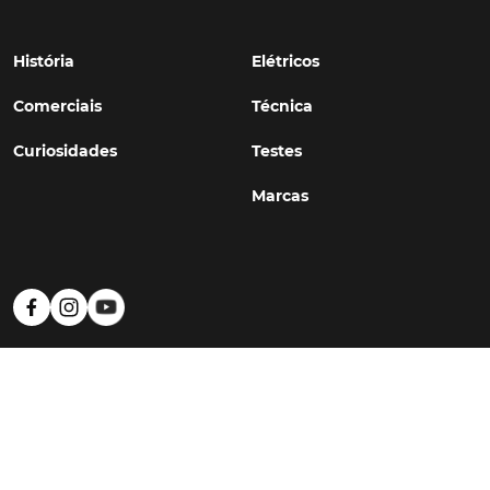
História
Elétricos
Comerciais
Técnica
Curiosidades
Testes
Marcas
Política de Privacidade
Termos e Condições
Estatuto Editorial
Contactos
© TURBO
#WithSkoiy