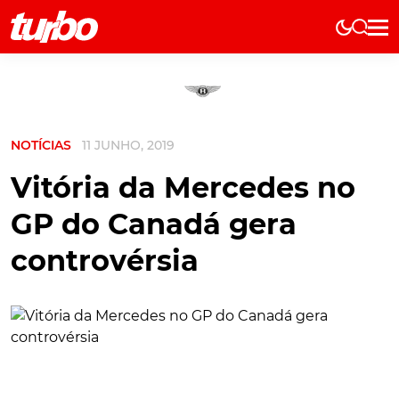
Elétricos
História
Técnica
NOTÍCIAS
11 JUNHO, 2019
Comerciais
Testes
Vitória da Mercedes no
Curiosidades
GP do Canadá gera
Marcas
controvérsia
Elétricos
Técnica
Testes