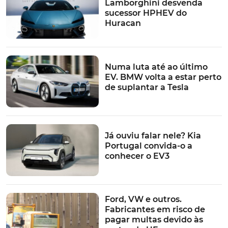
TÓPICOS:
Lamborghini desvenda
CES 2024
VinFast
VinFast Vf9
VinFast VF3
20 mil euros
sucessor HPHEV do
Huracan
Numa luta até ao último
EV. BMW volta a estar perto
de suplantar a Tesla
Já ouviu falar nele? Kia
Portugal convida-o a
conhecer o EV3
Ford, VW e outros.
Fabricantes em risco de
pagar multas devido às