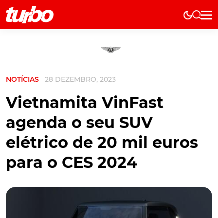
Elétricos
História
Técnica
NOTÍCIAS
28 DEZEMBRO, 2023
Comerciais
Testes
Vietnamita VinFast
Curiosidades
agenda o seu SUV
Marcas
elétrico de 20 mil euros
Elétricos
para o CES 2024
Técnica
Testes