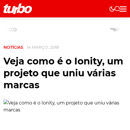
Elétricos
História
Técnica
NOTÍCIAS
14 MARÇO, 2018
Comerciais
Testes
Veja como é o Ionity, um
Curiosidades
projeto que uniu várias
Marcas
marcas
Elétricos
Técnica
Testes