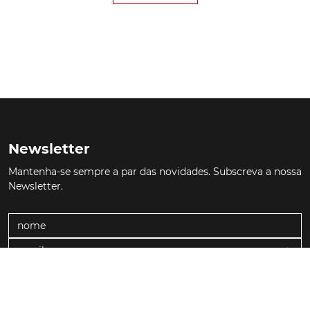
Autorizo e desejo receber novidades do Turbo.
História
Elétricos
Comerciais
Técnica
Curiosidades
Testes
Marcas
Política de Privacidade
Termos e Condições
Estatuto Editorial
Contactos