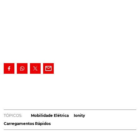
Chama-se Ionity e é um projeto de uma rede de
postos de carregamento 'ultra-rápido' que uniu a
BMW, a Ford, a Mercedes e a Volkswagen e cujo
design é agora revelado.
A mobilidade elétrica requer
uma rede de postos de carregamento e este é um
TÓPICOS:
Mobilidade Elétrica
Ionity
tema que uniu a BMW, a Ford, a Mercedes e a
Carregamentos Rápidos
Volkswagen.
O resultado desta união ganhou expressão
com o projeto Ionity
, que prevê carregamentos 'ultra-