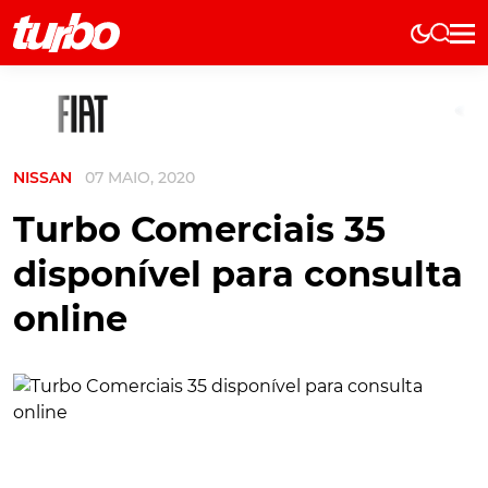
Elétricos
História
Técnica
NISSAN
07 MAIO, 2020
Comerciais
Testes
Turbo Comerciais 35
Curiosidades
disponível para consulta
Marcas
online
Elétricos
Técnica
Testes