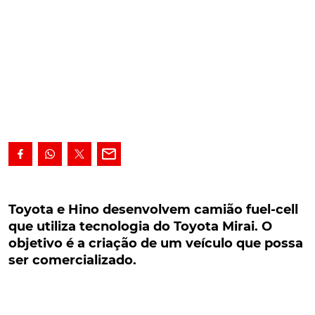
Toyota e Hino desenvolvem camião fuel-cell
que utiliza tecnologia do Toyota Mirai. O
Toyota e Hino desenvolvem camião fuel-cell
objetivo é a criação de um veículo que possa
que utiliza tecnologia do Toyota Mirai. O
ser comercializado.
objetivo é a criação de um veículo que possa
ser comercializado.
Toyota e Hino desenvolvem camião fuel-cell que
utiliza tecnologia do Toyota Mirai. O objetivo é a
criação de um veículo de distribuição que possa ser