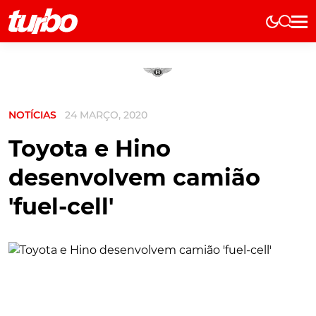
Elétricos
História
Técnica
NOTÍCIAS
24 MARÇO, 2020
Comerciais
Testes
Toyota e Hino
Curiosidades
desenvolvem camião
Marcas
'fuel-cell'
Elétricos
Técnica
Testes