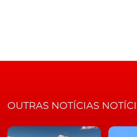
cancels-model-y-long-range-rwd-version%2F
Entretanto, a
Tesla
introduziu a versão Stan
aproximadamente 400 quilómetros. Isto é o 
De qualquer maneira, os clientes interessad
redirecionados para as verões mais próxim
Preço antigo para pacote 
Pela positiva há que referir que a outra ver
autónoma (Full Self-Driving) ao preço antigo.
OUTRAS NOTÍCIAS NOTÍC
Os clientes que fizeram reserva d versão Lo
configuração do crossover elétrico.