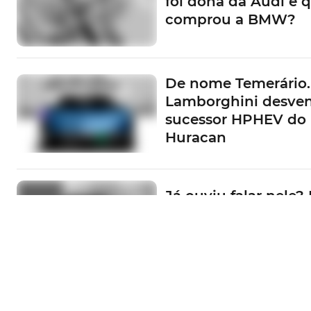
foi dona da Audi e 
comprou a BMW?
De nome Temerário.
Lamborghini desve
sucessor HPHEV do
Huracan
Já ouviu falar nele? 
Portugal convida-o 
conhecer o EV3
E não é magia! IM