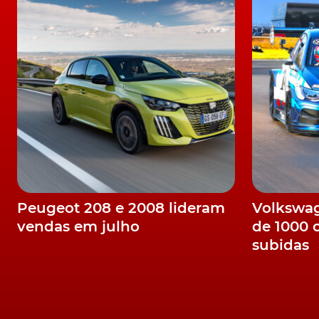
A Tesla vai manter o preço do pacote Full Self
dando um ligeiro desconto aos proprietário
pacote de condução semi-autónoma.
LEIA TAMBÉM
Sabia que a Ferdinand Piëch quis comprar 
Ainda não se sabe porque motivo a
Tesla
deix
provavelmente não regressará tão depressa à
Em Portugal, o Telsa Model Y é proposto na
motor duplo e tração integral - que oferece
Peugeot 208 e 2008 lideram
Volkswag
Os preços de venda ao público são de 71.000 
vendas em julho
de 1000 
TÓPICOS:
subidas
Tesla
Crossover elétrico
Model Y
Cancelamen