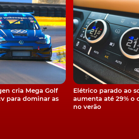
-Driving que estava em vigor na altura da pré-reserva,
s que pretendiam equipar o seu Model Y LR RWD com o
a Tesla em 2013?
ou cair o Model Y Long Range com um motor, mas
 lista de modelos vendidos.
s versões Performance e Long Range AWD - ambos com
m autonomias de até 480 km e 505 km, respectivamente,
en cria Mega Golf
Elétrico parado ao s
euros e 65.000 euros, respetivamente.
cv para dominar as
aumenta até 29% o
no verão
to