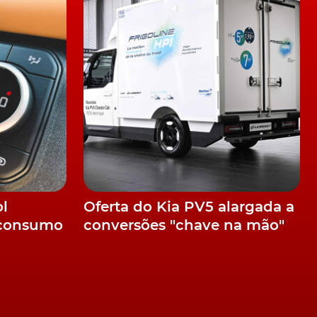
ol
Oferta do Kia PV5 alargada a
 consumo
conversões "chave na mão"