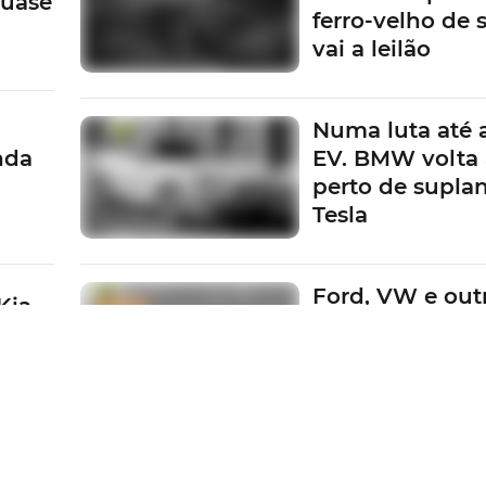
quase
ferro-velho de
vai a leilão
Numa luta até 
nda
EV. BMW volta 
perto de suplan
Tesla
Ford, VW e outr
Kia
Fabricantes em
a
pagar multas d
metas da UE
Porque o luxo