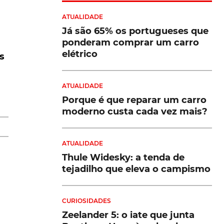
ATUALIDADE
Já são 65% os portugueses que
ponderam comprar um carro
elétrico
s
ATUALIDADE
Porque é que reparar um carro
moderno custa cada vez mais?
ATUALIDADE
Thule Widesky: a tenda de
tejadilho que eleva o campismo
CURIOSIDADES
Zeelander 5: o iate que junta
7Ctwcon%5Es2_&ref_url=https%3A%2F%2Finsideevs.