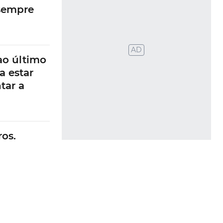
 sempre
AD
ao último
a estar
tar a
os.
 risco de
evido às
 também