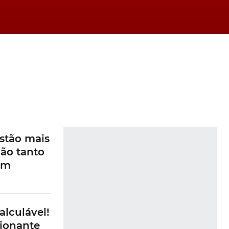
stão mais
ão tanto
am
alculável!
ionante