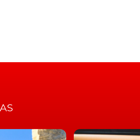
dard Range Real-Wheel Drive com uma autonomia de
oposto ao anunciado anteriormente.
os no
Model Y
Long Range RWD passaram as ser
as: Standard Range RWD e Long Range AWD.
de condução autónoma
são pode ser adquirida com a funcionalidade de condução
IAS
ng Range Wheel Drive do
Model Y
podem escolher outra