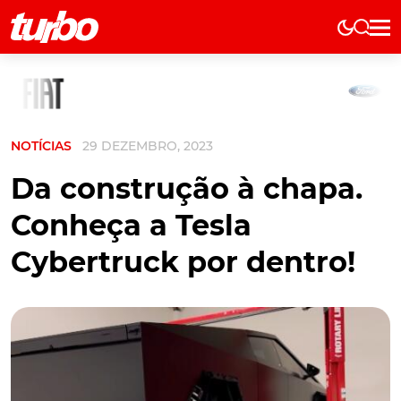
Elétricos
História
Técnica
NOTÍCIAS
29 DEZEMBRO, 2023
Comerciais
Testes
Da construção à chapa.
Curiosidades
Conheça a Tesla
Marcas
Cybertruck por dentro!
Elétricos
Técnica
Testes