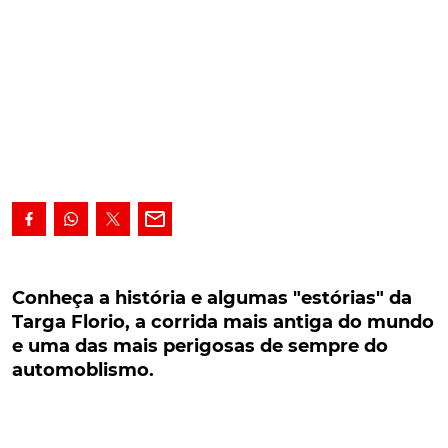
Conheça a história e algumas "estórias" da
Targa Florio, a corrida mais antiga do mundo e
Conheça a história e algumas "estórias" da
uma das mais perigosas de sempre do
Targa Florio, a corrida mais antiga do mundo
automoblismo.
e uma das mais perigosas de sempre do
automoblismo.
Conheça a história e algumas "estórias" da Targa
Florio, a corrida mais antiga do mundo e uma das
mais perigosas. Alguns nomes célebres do