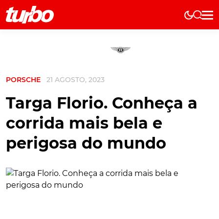
Elétricos
História
Técnica
PORSCHE
21 AGOSTO, 2023
Comerciais
Testes
Targa Florio. Conheça a
Curiosidades
corrida mais bela e
Marcas
perigosa do mundo
Elétricos
Técnica
Testes