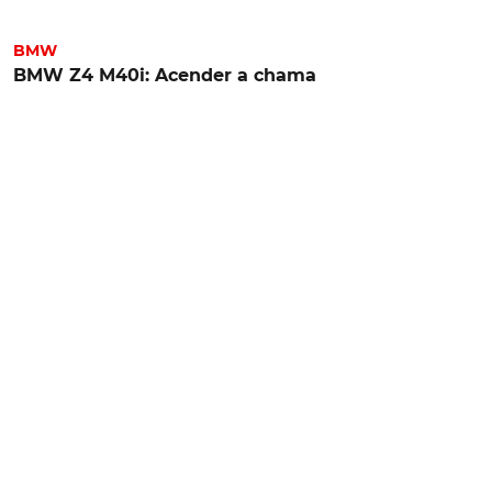
BMW
BMW Z4 M40i: Acender a chama