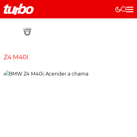
Elétricos
História
Técnica
Comerciais
Z4 M40I
Testes
Curiosidades
Marcas
Elétricos
Técnica
Testes