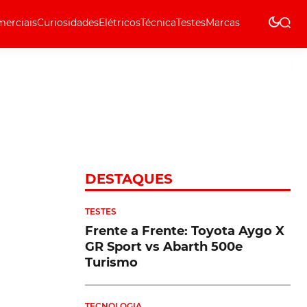
erciais
Curiosidades
Elétricos
Técnica
Testes
Marcas
Técnica
DESTAQUES
TESTES
Frente a Frente: Toyota Aygo X
GR Sport vs Abarth 500e
Turismo
TECNOLOGIA