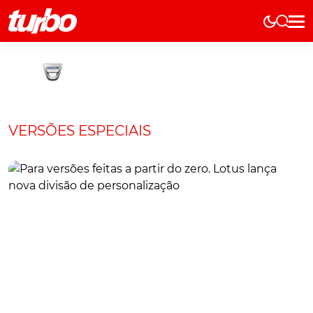
Elétricos
História
Técnica
Comerciais
VERSÕES ESPECIAIS
Testes
Curiosidades
Marcas
Elétricos
Técnica
Testes