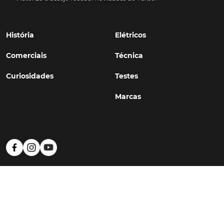
História
Elétricos
Comerciais
Técnica
Curiosidades
Testes
Marcas
Política de Privacidade
Termos e Condições
Estatuto Editorial
Contactos
© TURBO
#WithSkoiy