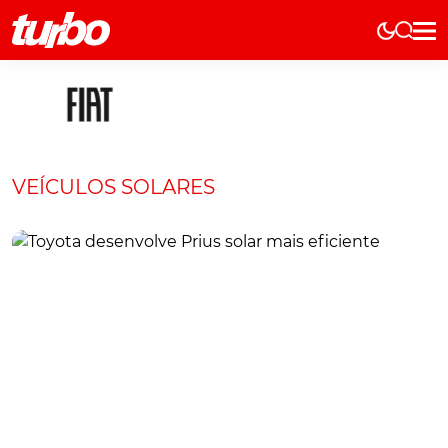
Elétricos
História
Técnica
Comerciais
VEÍCULOS SOLARES
Testes
Curiosidades
Marcas
Elétricos
Técnica
Testes