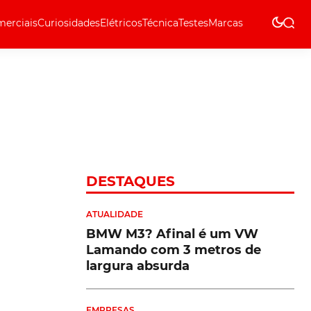
erciais
Curiosidades
Elétricos
Técnica
Testes
Marcas
Técnica
DESTAQUES
ATUALIDADE
BMW M3? Afinal é um VW
Lamando com 3 metros de
largura absurda
EMPRESAS