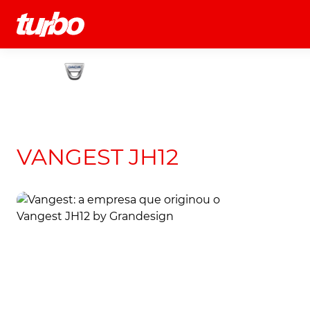
História
Comerciais
Testes
VANGEST JH12