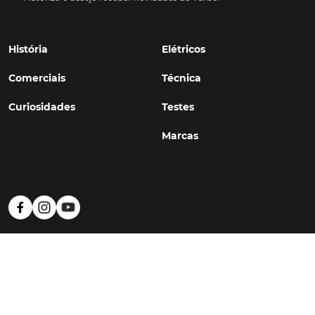
História
Elétricos
Comerciais
Técnica
Curiosidades
Testes
Marcas
Política de Privacidade
Termos e Condições
Estatuto Editorial
Contactos
© TURBO
#WithSkoiy