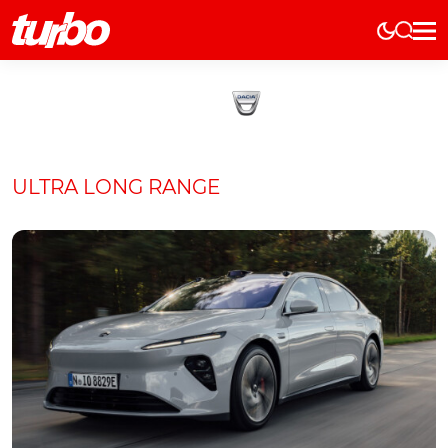
Elétricos
História
Técnica
Comerciais
ULTRA LONG RANGE
Testes
Curiosidades
Marcas
Elétricos
Técnica
Testes