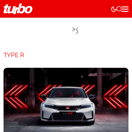
Elétricos
História
Técnica
Comerciais
TYPE R
Testes
Curiosidades
Marcas
Elétricos
Técnica
Testes