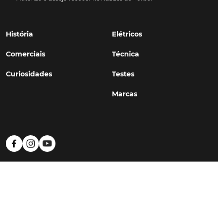
História
Elétricos
Comerciais
Técnica
Curiosidades
Testes
Marcas
Política de Privacidade
Termos e Condições
Estatuto Editorial
Contactos
© TURBO
#WithSkoiy