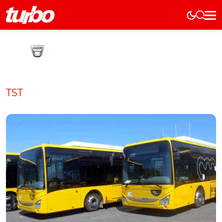
Elétricos
História
Técnica
Comerciais
TST
Testes
Curiosidades
Marcas
Elétricos
Técnica
Testes