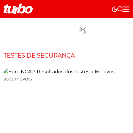
Elétricos
História
Técnica
Comerciais
TESTES DE SEGURANÇA
Testes
Curiosidades
Marcas
Elétricos
Técnica
Testes