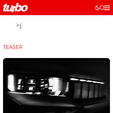
Elétricos
História
Técnica
Comerciais
TEASER
Testes
Curiosidades
Marcas
Elétricos
Técnica
Testes