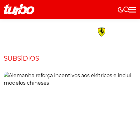
Elétricos
História
Técnica
Comerciais
SUBSÍDIOS
Testes
Curiosidades
Marcas
Elétricos
Técnica
Testes