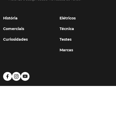
História
Elétricos
Comerciais
Técnica
Curiosidades
Testes
Marcas
Política de Privacidade
Termos e Condições
Estatuto Editorial
Contactos
© TURBO
#WithSkoiy