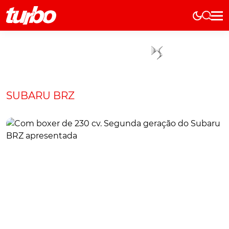
Elétricos
História
Técnica
Comerciais
SUBARU BRZ
Testes
Curiosidades
Marcas
Elétricos
Técnica
Testes