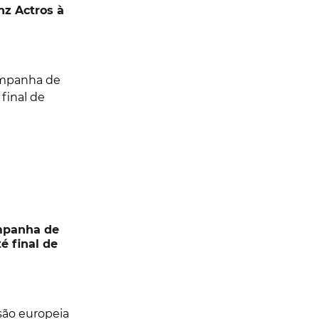
z Actros à
ampanha de
é final de