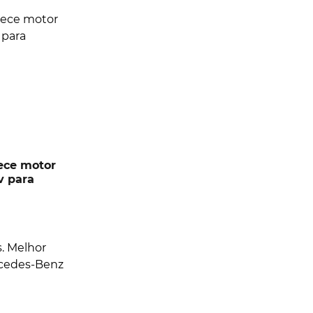
nece motor
v para