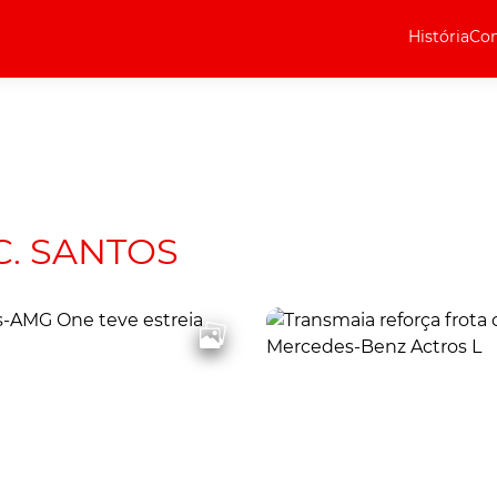
História
Com
Elétricos
Curiosidades
Elétricos
Técnica
Testes
. SANTOS
Marcas