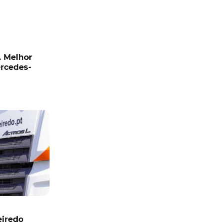
. Melhor
ercedes-
eiredo