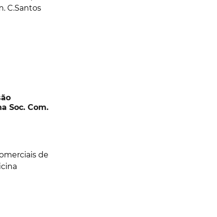
são
a Soc. Com.