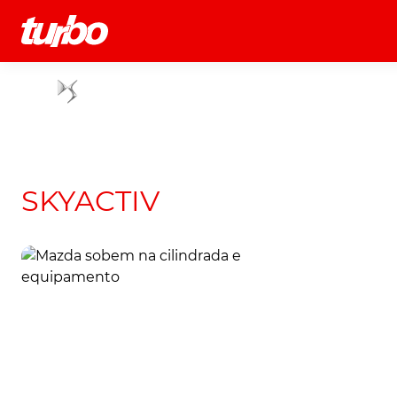
História
Comerciais
Testes
SKYACTIV