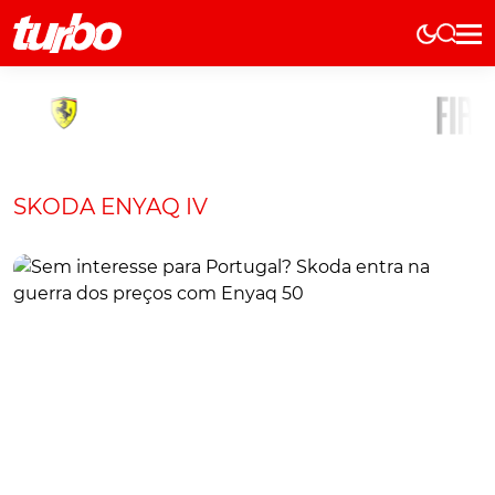
Elétricos
História
Técnica
Comerciais
SKODA ENYAQ IV
Testes
Curiosidades
Marcas
Elétricos
Técnica
Testes