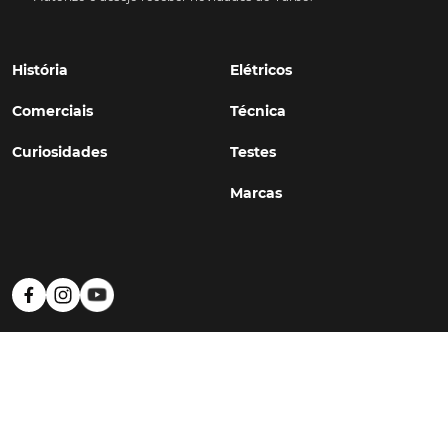
História
Elétricos
Comerciais
Técnica
Curiosidades
Testes
Marcas
Política de Privacidade
Termos e Condições
Estatuto Editorial
Contactos
© TURBO
#WithSkoiy