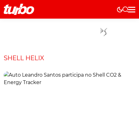
Elétricos
História
Técnica
Comerciais
SHELL HELIX
Testes
Curiosidades
Marcas
Elétricos
Técnica
Testes