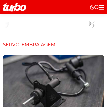
Elétricos
História
Técnica
Comerciais
SERVO-EMBRAIAGEM
Testes
Curiosidades
Marcas
Elétricos
Técnica
Testes