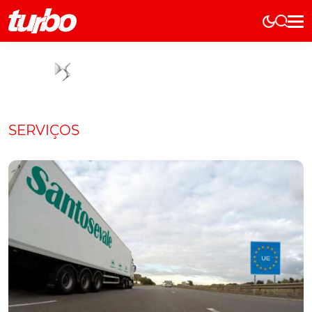
Elétricos
História
Técnica
Comerciais
SERVIÇOS
Testes
Curiosidades
Marcas
Elétricos
Técnica
Testes