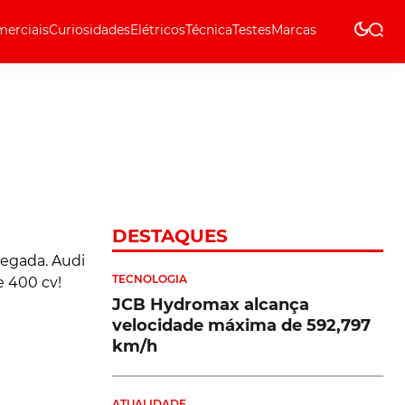
erciais
Curiosidades
Elétricos
Técnica
Testes
Marcas
Técnica
DESTAQUES
TECNOLOGIA
JCB Hydromax alcança
velocidade máxima de 592,797
km/h
ATUALIDADE