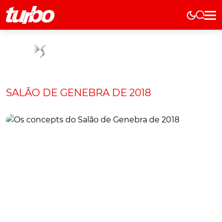
Elétricos
História
Técnica
Comerciais
SALÃO DE GENEBRA DE 2018
Testes
Curiosidades
Marcas
Elétricos
Técnica
Testes