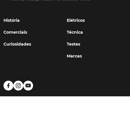
História
Elétricos
Comerciais
Técnica
Curiosidades
Testes
Marcas
Política de Privacidade
Termos e Condições
Estatuto Editorial
Contactos
© TURBO
#WithSkoiy