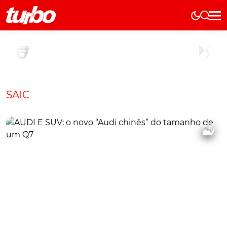
Elétricos
História
Técnica
Comerciais
SAIC
Testes
Curiosidades
Marcas
Elétricos
Técnica
Testes